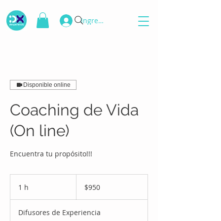
Ingresar
Disponible online
Coaching de Vida
(On line)
Encuentra tu propósito!!!
950
pesos
1 h
1
$950
mexicanos
Difusores de Experiencia